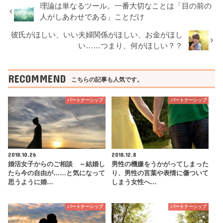
理論は単なるツール。一番大切なことは「目の前の
人がしあわせである」ことだけ
彼氏がほしい、いい夫婦関係がほしい、お金がほし
い……つまり、何がほしい？？
RECOMMEND
こちらの記事も人気です。
パートナーシップ
パートナーシップ
2018.10.26
2018.12.8
婚活女子からのご相談 ～結婚し
男性の機嫌をうかがってしまった
たら今の自由が……と気になって
り、男性の言葉や表情に傷ついて
思うように婚…
しまう女性へ…
パートナーシップ
パートナーシップ