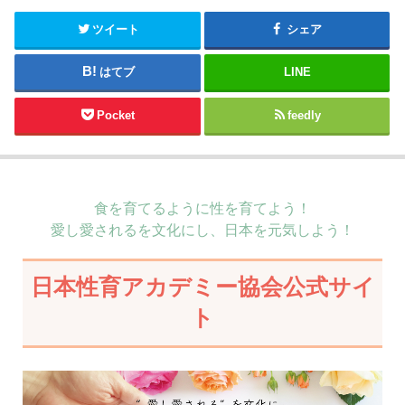
ツイート
シェア
はてブ
LINE
Pocket
feedly
食を育てるように性を育てよう！
愛し愛されるを文化にし、日本を元気しよう！
日本性育アカデミー協会公式サイ
ト